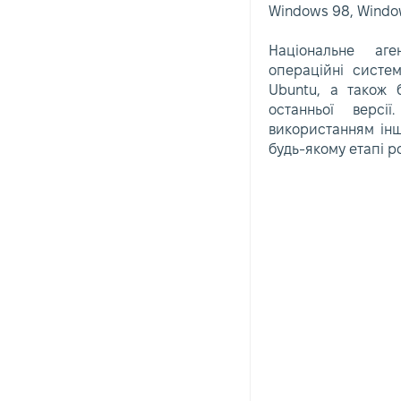
Windows 98, Windo
Національне аге
операційні систе
Ubuntu, а також 
останньої верс
використанням інш
будь-якому етапі р