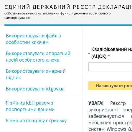
ЄДИНИЙ ДЕРЖАВНИЙ РЕЄСТР ДЕКЛАРАЦ
осіб, уповноважених на виконання функцій держави або місцевого
самоврядування
Використовувати файл з
особистим ключем
Кваліфікований н
Використовувати апаратний
(АЦСК)
*
носій особистого ключа
Використовувати хмарний
підпис
Налаштувати pro
Використовувати id.gov.ua
Я змінив КЕП разом з
УВАГА!
Реєстр м
паспортними даними
використанні опе
забезпечується 
Я змінив поштову скриньку
мобільних пристро
систем Windows 8,